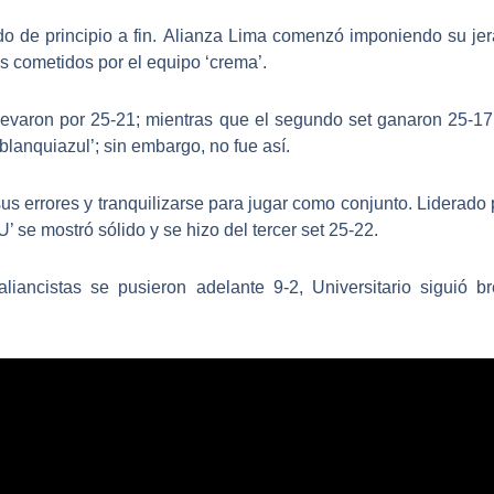
o de principio a fin.
Alianza Lima
comenzó imponiendo su jera
s cometidos por el equipo ‘crema’.
a llevaron por 25-21; mientras que el segundo set ganaron 25-
blanquiazul’; sin embargo, no fue así.
sus errores y tranquilizarse para jugar como conjunto. Liderad
‘U’ se mostró sólido y se hizo del tercer set 25-22.
aliancistas se pusieron adelante 9-2,
Universitario
siguió b