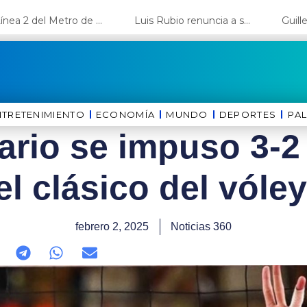
La Línea 2 del Metro de Lima y el Ramal 4 alcanzan un avance del 80%
Luis Rubio renuncia a su candidatura a Lima y deja el camino libre a López Aliaga
NTRETENIMIENTO
ECONOMÍA
MUNDO
DEPORTES
⁠PA
ario se impuso 3-2
el clásico del vóle
febrero 2, 2025
Noticias 360