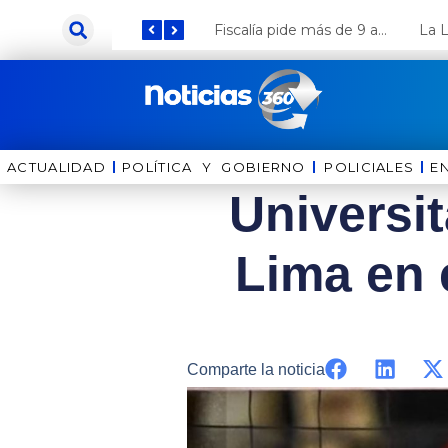
Ir
Keiko Fujimori anuncia que Coca Cola invertirá US$ 1000 millones en el Perú
Fiscalía pide más de 9 años de cárcel para el diputado de oposición Harvey Colchado
al
contenido
ACTUALIDAD
POLÍTICA Y GOBIERNO
⁠⁠POLICIALES
E
Universit
Lima en 
Comparte la noticia