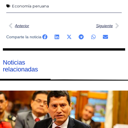
Economía peruana
Ant
Sig
Anterior
Siguiente
Comparte la noticia
Noticias
relacionadas
Página
Página
Página
Página
Página