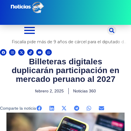
Ir
al
contenido
Fiscalía pide más de 9 años de cárcel para el diputado de oposición Harvey Colchado
F
I
X
T
Y
W
a
n
-
i
o
h
c
s
t
k
u
a
Billeteras digitales
e
t
w
t
t
t
b
a
i
o
u
s
o
g
t
k
b
a
duplicarán participación en
o
r
t
e
p
k
a
e
p
m
r
mercado peruano al 2027
febrero 2, 2025
Noticias 360
Comparte la noticia