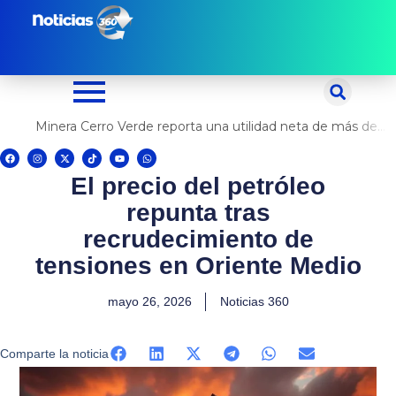
Ir
al
contenido
Minera Cerro Verde reporta una utilidad neta de más de US$ 500 millones
F
I
X
T
Y
W
a
n
-
i
o
h
c
s
t
k
u
a
El precio del petróleo
e
t
w
t
t
t
b
a
i
o
u
s
o
g
t
k
b
a
repunta tras
o
r
t
e
p
k
a
e
p
m
r
recrudecimiento de
tensiones en Oriente Medio
mayo 26, 2026
Noticias 360
Comparte la noticia