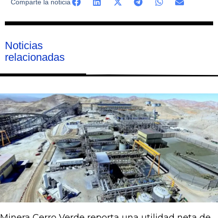
Comparte la noticia
Noticias
relacionadas
Página
Página
Página
Página
Página
Minera Cerro Verde reporta una utilidad neta de