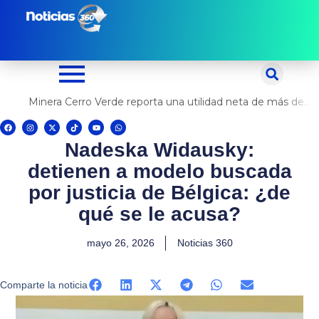
Ir
al
contenido
Minera Cerro Verde reporta una utilidad neta de más de US$ 500 millones
F
I
X
T
Y
W
a
n
-
i
o
h
c
s
t
k
u
a
Nadeska Widausky:
e
t
w
t
t
t
b
a
i
o
u
s
o
g
t
k
b
a
detienen a modelo buscada
o
r
t
e
p
k
a
e
p
m
r
por justicia de Bélgica: ¿de
qué se le acusa?
mayo 26, 2026
Noticias 360
Comparte la noticia