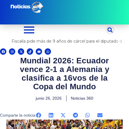
Ir
al
contenido
Fiscalía pide más de 9 años de cárcel para el diputado de oposición Harvey Colchado
F
I
X
T
Y
W
a
n
-
i
o
h
c
s
t
k
u
a
Mundial 2026: Ecuador
e
t
w
t
t
t
b
a
i
o
u
s
o
g
t
k
b
a
vence 2-1 a Alemania y
o
r
t
e
p
k
a
e
p
m
r
clasifica a 16vos de la
Copa del Mundo
junio 26, 2026
Noticias 360
Comparte la noticia