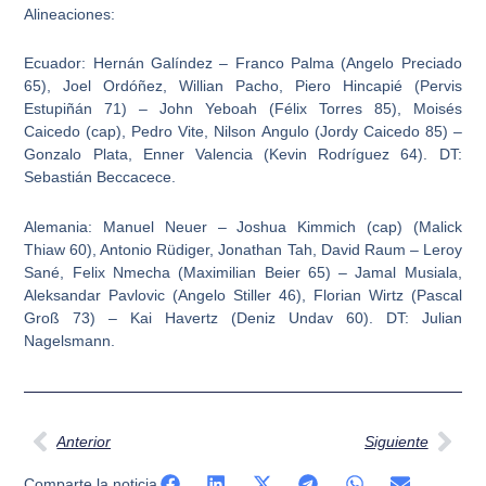
Alineaciones:
Ecuador: Hernán Galíndez – Franco Palma (Angelo Preciado
65), Joel Ordóñez, Willian Pacho, Piero Hincapié (Pervis
Estupiñán 71) – John Yeboah (Félix Torres 85), Moisés
Caicedo (cap), Pedro Vite, Nilson Angulo (Jordy Caicedo 85) –
Gonzalo Plata, Enner Valencia (Kevin Rodríguez 64). DT:
Sebastián Beccacece.
Alemania: Manuel Neuer – Joshua Kimmich (cap) (Malick
Thiaw 60), Antonio Rüdiger, Jonathan Tah, David Raum – Leroy
Sané, Felix Nmecha (Maximilian Beier 65) – Jamal Musiala,
Aleksandar Pavlovic (Angelo Stiller 46), Florian Wirtz (Pascal
Groß 73) – Kai Havertz (Deniz Undav 60). DT: Julian
Nagelsmann.
Ant
Sig
Anterior
Siguiente
Comparte la noticia