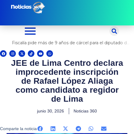
Ir
al
contenido
Fiscalía pide más de 9 años de cárcel para el diputado de oposición Harvey Colchado
F
I
X
T
Y
W
a
n
-
i
o
h
c
s
t
k
u
a
JEE de Lima Centro declara
e
t
w
t
t
t
b
a
i
o
u
s
o
g
t
k
b
a
improcedente inscripción
o
r
t
e
p
k
a
e
p
m
r
de Rafael López Aliaga
como candidato a regidor
de Lima
junio 30, 2026
Noticias 360
Comparte la noticia