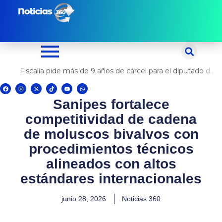
Ir
al
contenido
Fiscalía pide más de 9 años de cárcel para el diputado de oposición Harvey Colchado
F
I
X
T
Y
W
a
n
-
i
o
h
c
s
t
k
u
a
Sanipes fortalece
e
t
w
t
t
t
b
a
i
o
u
s
o
g
t
k
b
a
competitividad de cadena
o
r
t
e
p
k
a
e
p
m
r
de moluscos bivalvos con
procedimientos técnicos
alineados con altos
estándares internacionales
junio 28, 2026
Noticias 360