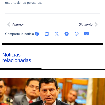
exportaciones peruanas.
Ant
Sig
Anterior
Siguiente
Comparte la noticia
Noticias
relacionadas
Página
Página
Página
Página
Página