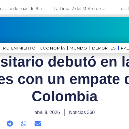
Fiscalía pide más de 9 años de cárcel para el diputado de oposición Harvey Colchado
La Línea 2 del Metro de Lima y el Ramal 4 alcanzan un avance del 80%
NTRETENIMIENTO
ECONOMÍA
MUNDO
DEPORTES
⁠PA
sitario debutó en 
es con un empate d
Colombia
abril 8, 2026
Noticias 360