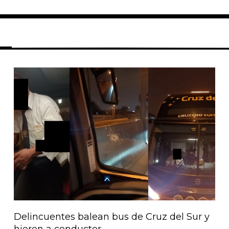
Página
Página
Página
Página
Página
Delincuentes balean bus de Cruz del Sur y
hieren a conductor