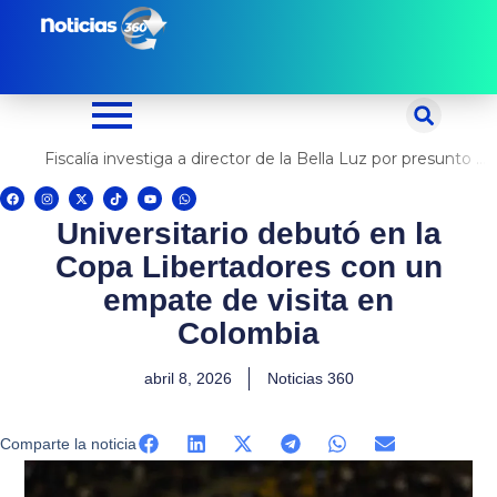
Ir
al
contenido
Fiscalía investiga a director de la Bella Luz por presunto abuso contra cantante Naldy Saldaña
F
I
X
T
Y
W
a
n
-
i
o
h
c
s
t
k
u
a
Universitario debutó en la
e
t
w
t
t
t
b
a
i
o
u
s
o
g
t
k
b
a
Copa Libertadores con un
o
r
t
e
p
k
a
e
p
m
r
empate de visita en
Colombia
abril 8, 2026
Noticias 360
Comparte la noticia