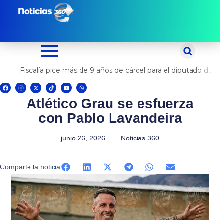
Ir
al
contenido
Fiscalía pide más de 9 años de cárcel para el diputado de oposición Harvey Colchado
F
I
X
T
Y
W
a
n
-
i
o
h
c
s
t
k
u
a
Atlético Grau se esfuerza
e
t
w
t
t
t
b
a
i
o
u
s
o
g
t
k
b
a
con Pablo Lavandeira
o
r
t
e
p
k
a
e
p
m
r
junio 26, 2026
Noticias 360
Comparte la noticia