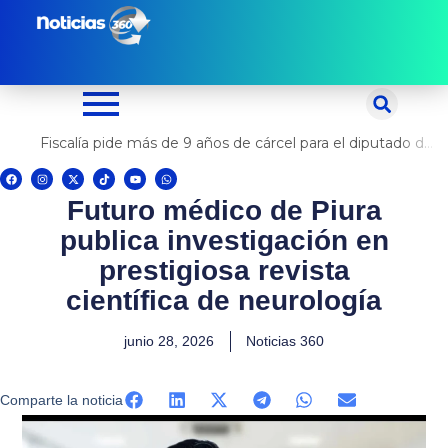
Ir
al
contenido
Fiscalía pide más de 9 años de cárcel para el diputado de oposición Harvey Colchado
F
I
X
T
Y
W
a
n
-
i
o
h
c
s
t
k
u
a
Futuro médico de Piura
e
t
w
t
t
t
b
a
i
o
u
s
o
g
t
k
b
a
publica investigación en
o
r
t
e
p
k
a
e
p
m
r
prestigiosa revista
científica de neurología
junio 28, 2026
Noticias 360
Comparte la noticia