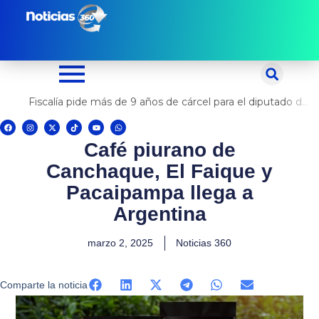
Ir
al
contenido
Fiscalía pide más de 9 años de cárcel para el diputado de oposición Harvey Colchado
F
I
X
T
Y
W
a
n
-
i
o
h
c
s
t
k
u
a
Café piurano de
e
t
w
t
t
t
b
a
i
o
u
s
o
g
t
k
b
a
Canchaque, El Faique y
o
r
t
e
p
k
a
e
p
m
r
Pacaipampa llega a
Argentina
marzo 2, 2025
Noticias 360
Comparte la noticia