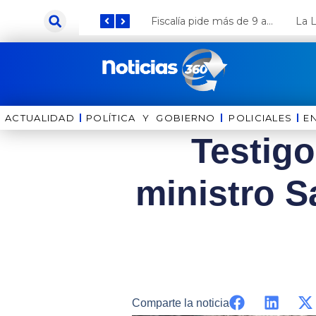
Ir
Keiko Fujimori anuncia que Coca Cola invertirá US$ 1000 millones en el Perú
Fiscalía pide más de 9 años de cárcel para el diputado de oposición Harvey Colchado
al
contenido
ACTUALIDAD
POLÍTICA Y GOBIERNO
⁠⁠POLICIALES
E
Testig
ministro S
Comparte la noticia