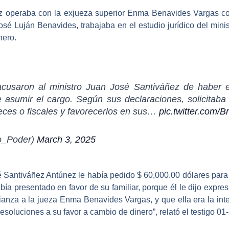
z operaba con la exjueza superior
Enma Benavides Vargas
c
osé Luján Benavides, trabajaba en el estudio jurídico del mini
nero.
 acusaron al ministro Juan José Santiváñez de haber
 asumir el cargo. Según sus declaraciones, solicitaba 
eces o fiscales y favorecerlos en sus…
pic.twitter.com
o_Poder)
March 3, 2025
é Santiváñez Antúnez le había pedido $ 60,000.00 dólares para 
ía presentado en favor de su familiar, porque él le dijo expre
ianza a la jueza Enma Benavides Vargas
, y que ella era la in
esoluciones a su favor a cambio de dinero”, relató el testigo 01