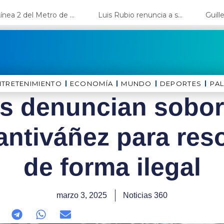
La Línea 2 del Metro de Lima y el Ramal 4 alcanzan un avance del 80%
Luis Rubio renuncia a su candidatura a Lima y deja el camino libre a López Aliaga
NTRETENIMIENTO
ECONOMÍA
MUNDO
DEPORTES
⁠PA
os denuncian sobor
antiváñez para res
de forma ilegal
marzo 3, 2025
Noticias 360