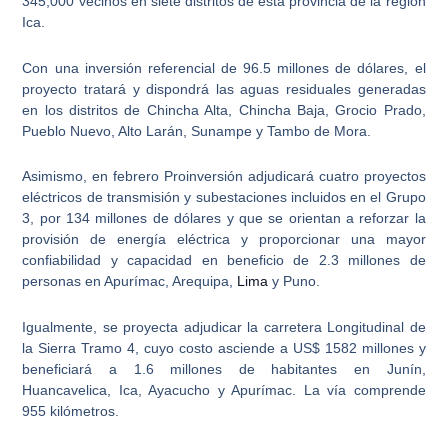
345,000 vecinos en siete distritos de esta provincia de la región
Ica.
Con una inversión referencial de 96.5 millones de dólares, el
proyecto tratará y dispondrá las aguas residuales generadas
en los distritos de Chincha Alta, Chincha Baja, Grocio Prado,
Pueblo Nuevo, Alto Larán, Sunampe y Tambo de Mora.
Asimismo, en febrero Proinversión adjudicará cuatro
proyectos
eléctricos
de transmisión y subestaciones incluidos en el Grupo
3, por 134 millones de dólares y que se orientan a reforzar la
provisión de
energía eléctrica
y proporcionar una mayor
confiabilidad y capacidad en beneficio de 2.3 millones de
personas en Apurímac, Arequipa,
Lima
y Puno.
Igualmente, se proyecta adjudicar la carretera
Longitudinal de
la Sierra
Tramo 4, cuyo costo asciende a US$ 1582 millones y
beneficiará a 1.6 millones de habitantes en Junín,
Huancavelica, Ica, Ayacucho y Apurímac. La vía comprende
955 kilómetros.