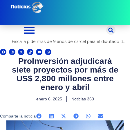
Ir
al
contenido
Fiscalía pide más de 9 años de cárcel para el diputado de oposición Harvey Colchado
F
I
X
T
Y
W
a
n
-
i
o
h
c
s
t
k
u
a
ProInversión adjudicará
e
t
w
t
t
t
b
a
i
o
u
s
o
g
t
k
b
a
siete proyectos por más de
o
r
t
e
p
k
a
e
p
m
r
US$ 2,800 millones entre
enero y abril
enero 6, 2025
Noticias 360
Comparte la noticia