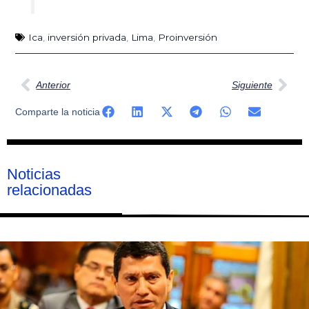
Ica
,
inversión privada
,
Lima
,
Proinversión
Ant
Sig
Anterior
Siguiente
Comparte la noticia
Noticias
relacionadas
Página
Página
Página
Página
Página