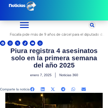
Ir
al
contenido
Fiscalía pide más de 9 años de cárcel para el diputado de oposición Harvey Colchado
F
I
X
T
Y
W
a
n
-
i
o
h
c
s
t
k
u
a
Piura registra 4 asesinatos
e
t
w
t
t
t
b
a
i
o
u
s
o
g
t
k
b
a
solo en la primera semana
o
r
t
e
p
k
a
e
p
m
r
del año 2025
enero 7, 2025
Noticias 360
Comparte la noticia