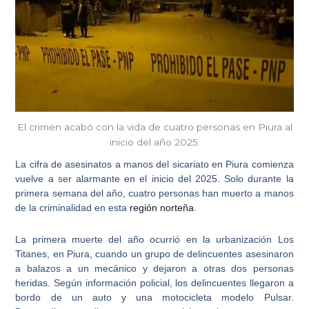
El crimen acabó con la vida de cuatro personas en Piura al
inicio del año 2025.
La cifra de
asesinatos a manos del sicariato en Piura
comienza
vuelve a ser alarmante en el inicio del 2025. Solo durante la
primera semana del año,
cuatro personas han muerto a manos
de la criminalidad
en esta
región norteña
.
La primera muerte del año ocurrió en la urbanización Los
Titanes, en Piura, cuando un grupo de delincuentes
asesinaron
a balazos a un mecánico y dejaron a otras dos personas
heridas
. Según información policial, los delincuentes llegaron a
bordo de un auto y una motocicleta modelo Pulsar.