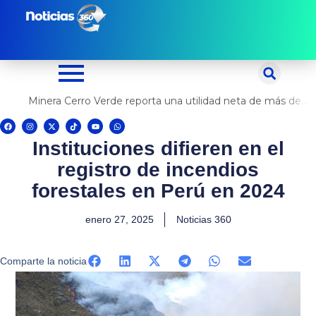
Ir
al
contenido
Minera Cerro Verde reporta una utilidad neta de más de US$ 500 millones
F
I
X
T
Y
W
a
n
-
i
o
h
c
s
t
k
u
a
Instituciones difieren en el
e
t
w
t
t
t
b
a
i
o
u
s
o
g
t
k
b
a
registro de incendios
o
r
t
e
p
k
a
e
p
m
r
forestales en Perú en 2024
enero 27, 2025
Noticias 360
Comparte la noticia