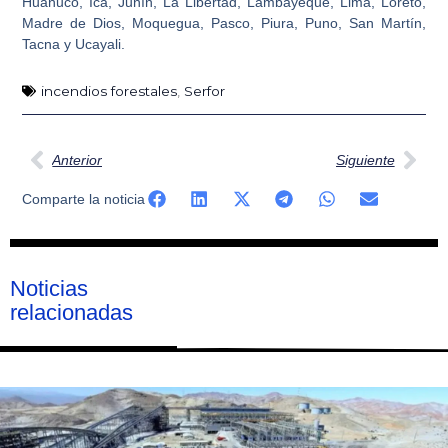
Huánuco, Ica, Junín, La Libertad, Lambayeque, Lima, Loreto,
Madre de Dios, Moquegua, Pasco, Piura, Puno, San Martín,
Tacna y Ucayali.
incendios forestales
,
Serfor
Ant
Sig
Anterior
Siguiente
Comparte la noticia
Noticias
relacionadas