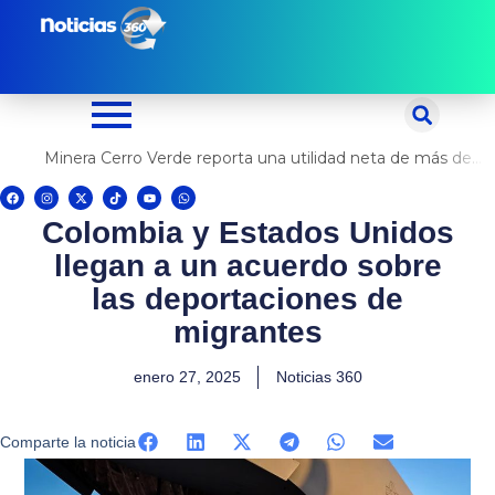
Ir
al
contenido
Minera Cerro Verde reporta una utilidad neta de más de US$ 500 millones
F
I
X
T
Y
W
a
n
-
i
o
h
c
s
t
k
u
a
Colombia y Estados Unidos
e
t
w
t
t
t
b
a
i
o
u
s
o
g
t
k
b
a
llegan a un acuerdo sobre
o
r
t
e
p
k
a
e
p
m
r
las deportaciones de
migrantes
enero 27, 2025
Noticias 360
Comparte la noticia