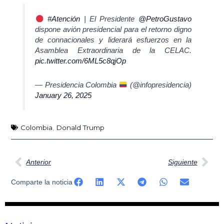
#Atención
| El Presidente
@PetroGustavo
dispone avión presidencial para el retorno digno
de connacionales y liderará esfuerzos en la
Asamblea Extraordinaria de la CELAC.
pic.twitter.com/6ML5c8qjOp
— Presidencia Colombia
(@infopresidencia)
January 26, 2025
Colombia
,
Donald Trump
Ant
Sig
Anterior
Siguiente
Comparte la noticia