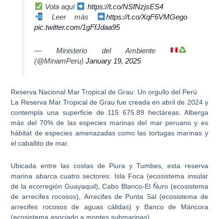
Vota aquí
https://t.co/NSfNzjsES4
Leer más
https://t.co/XqF6VMGego
pic.twitter.com/1gFfJdaa95
— Ministerio del Ambiente
(@MinamPeru)
January 19, 2025
Reserva Nacional Mar Tropical de Grau: Un orgullo del Perú
La
Reserva Mar Tropical de Grau
fue creada en abril de 2024 y
contempla una superficie de 115 675.89 hectáreas. Alberga
más del 70% de las especies marinas del mar peruano y es
hábitat de especies amenazadas como las tortugas marinas y
el caballito de mar.
Ubicada entre las costas de
Piura y Tumbes
, esta reserva
marina abarca cuatro sectores:
Isla Foca
(ecosistema insular
de la ecorregión Guayaquil),
Cabo Blanco-El Ñuro
(ecosistema
de arrecifes rocosos),
Arrecifes de Punta Sal
(ecosistema de
arrecifes rocosos de aguas cálidas) y
Banco de Máncora
(ecosistema asociado a montes submarinas).