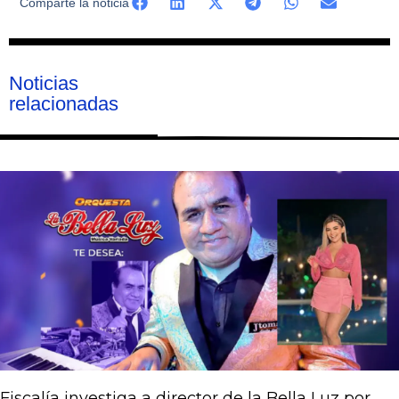
Comparte la noticia
Noticias
relacionadas
Página
Página
Página
Página
Página
Fiscalía investiga a director de la Bella Luz por