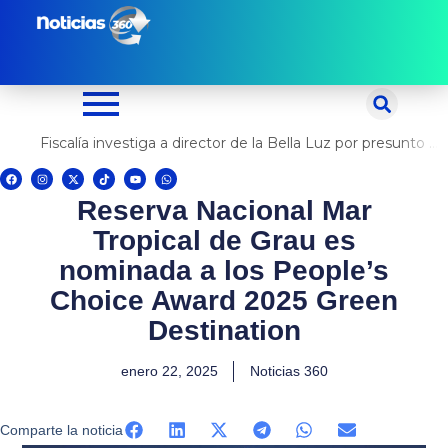
Ir
al
contenido
Fiscalía investiga a director de la Bella Luz por presunto abuso contra cantante Naldy Saldaña
F
I
X
T
Y
W
a
n
-
i
o
h
c
s
t
k
u
a
Reserva Nacional Mar
e
t
w
t
t
t
b
a
i
o
u
s
o
g
t
k
b
a
Tropical de Grau es
o
r
t
e
p
k
a
e
p
m
r
nominada a los People’s
Choice Award 2025 Green
Destination
enero 22, 2025
Noticias 360
Comparte la noticia