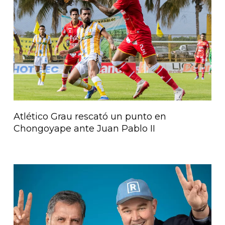
Página
Página
Página
Página
Página
Atlético Grau rescató un punto en
Chongoyape ante Juan Pablo II