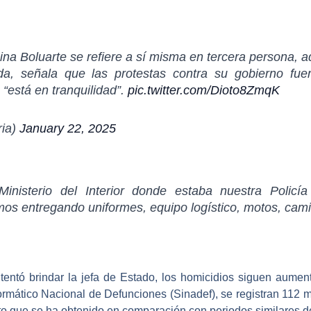
ina Boluarte se refiere a sí misma en tercera persona,
da, señala que las protestas contra su gobierno fuer
 “está en tranquilidad”.
pic.twitter.com/Dioto8ZmqK
ria)
January 22, 2025
inisterio del Interior donde estaba nuestra
Policí
mos entregando uniformes, equipo logístico, motos, cami
ntentó brindar la
jefa de Estado
, los homicidios siguen aument
ormático Nacional de Defunciones (
Sinadef
), se registran 112 
to que se ha obtenido en comparación con periodos similares d