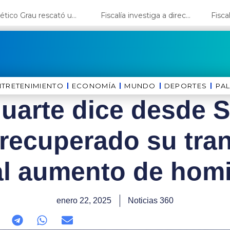
Atlético Grau rescató un punto en Chongoyape ante Juan Pablo II
Fiscalía investiga a director de la Bella Luz por presunto abuso contra cantante Naldy Saldaña
NTRETENIMIENTO
ECONOMÍA
MUNDO
DEPORTES
⁠PA
uarte dice desde 
recuperado su tra
al aumento de homi
enero 22, 2025
Noticias 360