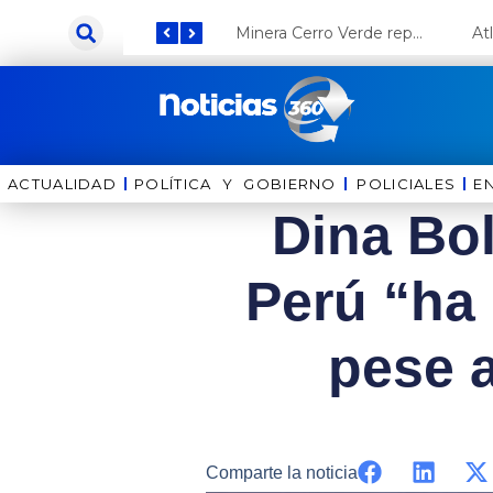
Ir
Keiko Fujimori anuncia que Coca Cola invertirá US$ 1000 millones en el Perú
Minera Cerro Verde reporta una utilidad neta de más de US$ 500 millones
al
contenido
ACTUALIDAD
POLÍTICA Y GOBIERNO
⁠⁠POLICIALES
E
Dina Bol
Perú “ha 
pese 
Comparte la noticia