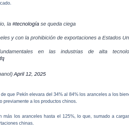
icado.
io, la
#tecnología
se queda ciega
les y con la prohibición de exportaciones a Estados U
undamentales en las industrias de alta tecnol
fq
anol)
April 12, 2025
 de que Pekín elevara del 34% al 84% los aranceles
a los bie
o previamente
a los productos chinos.
n más los aranceles hasta el 125%
, lo que, sumado a cargas 
taciones chinas.