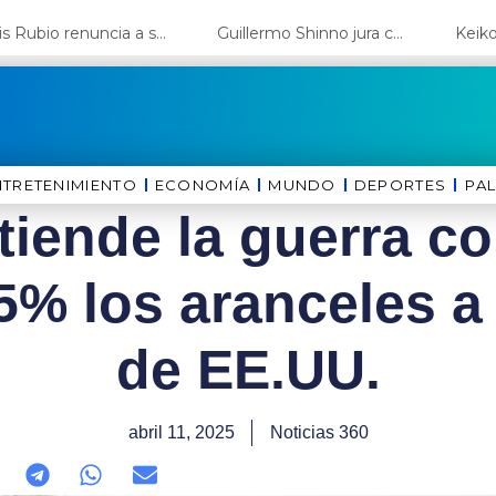
Luis Rubio renuncia a su candidatura a Lima y deja el camino libre a López Aliaga
Guillermo Shinno jura como ministro de Energía y Minas
NTRETENIMIENTO
ECONOMÍA
MUNDO
DEPORTES
⁠PA
tiende la guerra co
5% los aranceles 
de EE.UU.
abril 11, 2025
Noticias 360