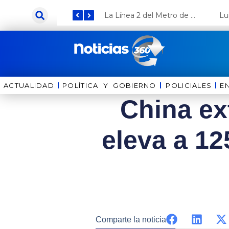
Ir
Keiko Fujimori anuncia que Coca Cola invertirá US$ 1000 millones en el Perú
La Línea 2 del Metro de Lima y el Ramal 4 alcanzan un avance del 80%
al
contenido
ACTUALIDAD
POLÍTICA Y GOBIERNO
⁠⁠POLICIALES
E
China ex
eleva a 12
Comparte la noticia