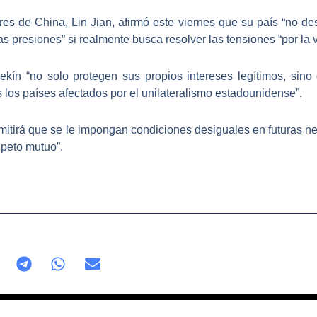
ores de China,
Lin Jian
, afirmó este viernes que su país “
no des
las presiones
” si realmente busca resolver las tensiones “
por la 
kín “no solo protegen sus propios intereses legítimos, sin
s los países afectados por el unilateralismo estadounidense”.
mitirá que se le impongan condiciones desiguales
en futuras ne
speto mutuo”.