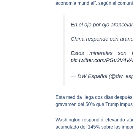
economía mundial”, según el comun
En el ojo por ojo arancelar
China responde con arance
Estos minerales son f
pic.twitter.com/PGu3V4VA
— DW Español (@dw_esp
Esta medida llega
dos días después
gravamen del 50% que Trump impus
Washington respondió elevando aú
acumulado del
145%
sobre las impor