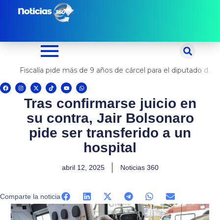
Ir
al
contenido
Fiscalía pide más de 9 años de cárcel para el diputado de oposición Harvey Colchado
F
I
X
T
Y
W
a
n
-
i
o
h
c
s
t
k
u
a
Tras confirmarse juicio en
e
t
w
t
t
t
b
a
i
o
u
s
o
g
t
k
b
a
su contra, Jair Bolsonaro
o
r
t
e
p
k
a
e
p
m
r
pide ser transferido a un
hospital
abril 12, 2025
Noticias 360
Comparte la noticia