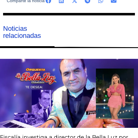
Comparte la noticia
Noticias
relacionadas
Página
Página
Página
Página
Página
Fiscalía investiga a director de la Bella Luz por