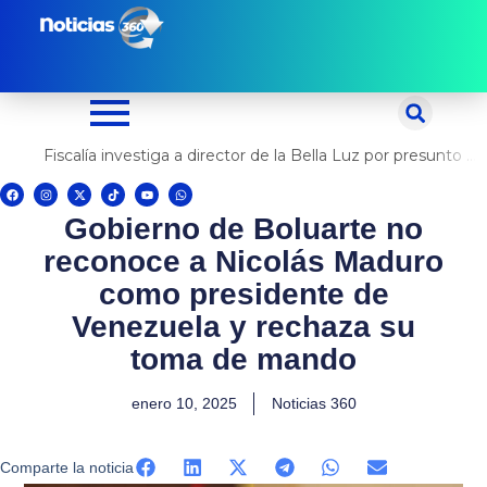
Ir
al
contenido
Fiscalía investiga a director de la Bella Luz por presunto abuso contra cantante Naldy Saldaña
F
I
X
T
Y
W
a
n
-
i
o
h
c
s
t
k
u
a
Gobierno de Boluarte no
e
t
w
t
t
t
b
a
i
o
u
s
o
g
t
k
b
a
reconoce a Nicolás Maduro
o
r
t
e
p
k
a
e
p
m
r
como presidente de
Venezuela y rechaza su
toma de mando
enero 10, 2025
Noticias 360
Comparte la noticia