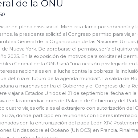
ral de la ONU
360
iajar en plena crisis social. Mientras clama por soberanía y 
rnos, la presidenta solicitó al Congreso permiso para viajar
Asamblea General de la Organización de las Naciones Unidas (
de Nueva York. De aprobarse el permiso, sería el quinto vi
año 2025. En la exposición de motivos para solicitar el perm
blea General de la ONU será “una ocasión privilegiada en 
ntereses nacionales en la lucha contra la pobreza, la inclusió
ue definirá el futuro de la agenda mundial”. La salida de Bo
dadana a marchas contra el Gobierno y el Congreso de la 
re viajar a Estados Unidos el 21 de septiembre, fecha en l
a en las inmediaciones de Palacio de Gobierno y del Parl
o cuatro viajes oficiales al extranjero con autorización del 
Suiza, donde participó en reuniones con líderes internacion
acionados con la entronización del papa León XIV. Posteriorm
ciones Unidas sobre el Océano (UNOC3) en Francia. Finalm
isitas a Japón e Indonesia.