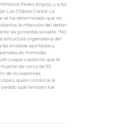
 Ministros Pedro Angulo, y a los
ge Luis Chávez Cresta. La
ue se ha determinado que no
jetiva la infracción del deber
te las protestas sociales. “No
a estructura organizativa del
a las pruebas aportadas y
 penales de homicidio
a Ruth Luque cuestionó que le
la muerte de cerca de 50
ión de Acusaciones
h López, quien conducía la
n, pedido que también fue