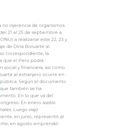
la no injerencia de organismos
 del 21 al 25 de septiembre a
ONU) a realizarse este 22, 23 y
aje de Dina Boluarte al
iso correspondiente, la
la que el Perú podrá
n social y financiera, así como
luarte al extranjero ocurre en
República. Según el documento
a que también se ha
amento. En lo que va del
Congreso. En enero asistió
ales. Luego viajó
ente, en junio, representó al
ente, en agosto emprendió