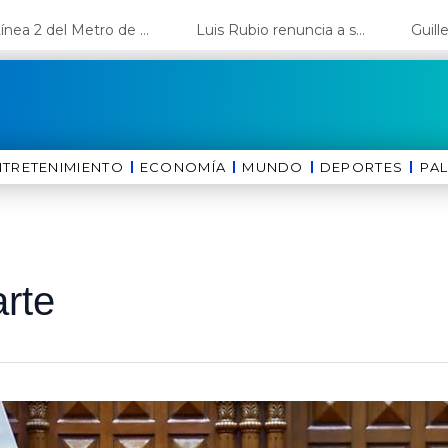
La Línea 2 del Metro de Lima y el Ramal 4 alcanzan un avance del 80%
Luis Rubio renuncia a su candidatura a Lima y deja el camino libre a López Aliaga
NTRETENIMIENTO
ECONOMÍA
MUNDO
DEPORTES
⁠PA
rte