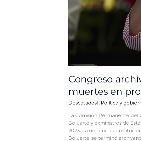
Congreso archiv
muertes en pro
Descatados1
,
Política y gobier
La Comisión Permanente del Co
Boluarte y exministros de Esta
2023. La denuncia constitucion
Boluarte, se terminó archivando