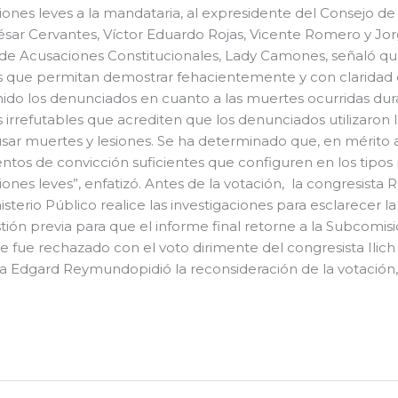
esiones leves a la mandataria, al expresidente del Consejo de
ésar Cervantes, Víctor Eduardo Rojas, Vicente Romero y Jor
 de Acusaciones Constitucionales, Lady Camones, señaló q
 que permitan demostrar fehacientemente y con claridad ob
ido los denunciados en cuanto a las muertes ocurridas duran
irrefutables que acrediten que los denunciados utilizaron l
usar muertes y lesiones. Se ha determinado que, en mérito 
ntos de convicción suficientes que configuren en los tipos
esiones leves”, enfatizó. Antes de la votación, la congresist
sterio Público realice las investigaciones para esclarecer 
ión previa para que el informe final retorne a la Subcomis
ue fue rechazado con el voto dirimente del congresista Ilic
sta Edgard Reymundopidió la reconsideración de la votació