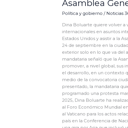
Asamblea Gene
Política y gobierno
/
Noticias 
Dina Boluarte quiere volver a v
internacionales en asuntos inte
Estados Unidos y asistir a la 
24 de septiembre en la ciudad 
exterior solo en lo que va del 
mandataria señaló que la Asam
promover, a nivel global, sus i
el desarrollo, en un contexto q
medio de la convocatoria ciu
presentado, la mandataria quie
programado una protesta masiv
2025, Dina Boluarte ha realizad
al Foro Económico Mundial en 
al Vaticano para los actos rel
país en la Conferencia de Na
una gira por Asia que incluyó v