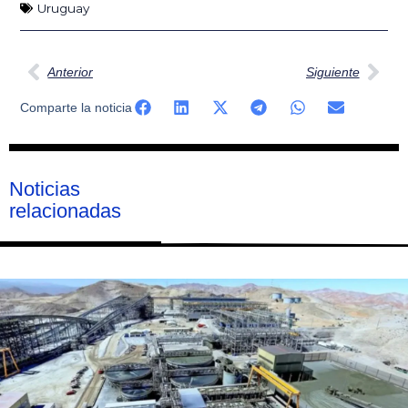
Uruguay
Ant
Sig
Anterior
Siguiente
Comparte la noticia
Noticias
relacionadas
Página
Página
Página
Página
Página