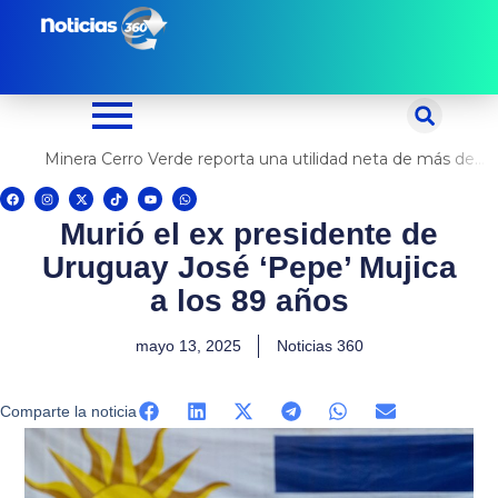
Ir
al
contenido
Minera Cerro Verde reporta una utilidad neta de más de US$ 500 millones
F
I
X
T
Y
W
a
n
-
i
o
h
c
s
t
k
u
a
Murió el ex presidente de
e
t
w
t
t
t
b
a
i
o
u
s
o
g
t
k
b
a
Uruguay José ‘Pepe’ Mujica
o
r
t
e
p
k
a
e
p
m
r
a los 89 años
mayo 13, 2025
Noticias 360
Comparte la noticia