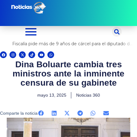
Ir
al
contenido
Fiscalía pide más de 9 años de cárcel para el diputado de oposición Harvey Colchado
F
I
X
T
Y
W
a
n
-
i
o
h
c
s
t
k
u
a
Dina Boluarte cambia tres
e
t
w
t
t
t
b
a
i
o
u
s
o
g
t
k
b
a
ministros ante la inminente
o
r
t
e
p
k
a
e
p
m
r
censura de su gabinete
mayo 13, 2025
Noticias 360
Comparte la noticia