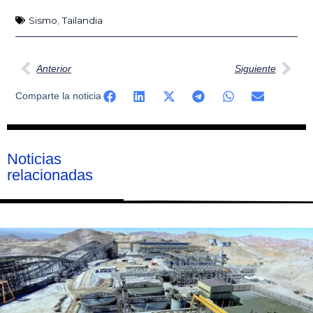
Sismo
,
Tailandia
Ant
Sig
Anterior
Siguiente
Comparte la noticia
Noticias
relacionadas
Página
Página
Página
Página
Página