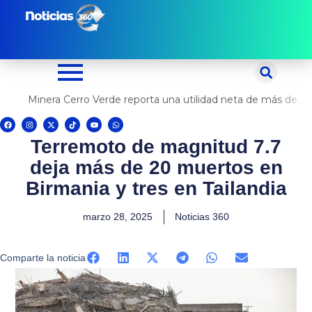
Ir
al
contenido
Minera Cerro Verde reporta una utilidad neta de más de US$ 500 millones
F
I
X
T
Y
W
a
n
-
i
o
h
c
s
t
k
u
a
Terremoto de magnitud 7.7
e
t
w
t
t
t
b
a
i
o
u
s
o
g
t
k
b
a
deja más de 20 muertos en
o
r
t
e
p
k
a
e
p
m
r
Birmania y tres en Tailandia
marzo 28, 2025
Noticias 360
Comparte la noticia