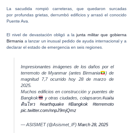
La sacudida rompió carreteras, que quedaron surcadas
por
profundas grietas
, derrumbó edificios y arrasó el conocido
Puente Ava.
El nivel de devastación obligó a la
junta militar que gobierna
Birmania
a lanzar un inusual pedido de ayuda internacional y a
declarar el estado de emergencia en seis regiones.
Impresionantes imágenes de los daños por el
terremoto de Myanmar (antes Birmania
) de
magnitud 7,7 ocurrido hoy 28 de marzo de
2025.
Muchos edificios en construcción y puentes de
Bangkok
y otras ciudades, colapsaron.
#แผ่น
ดินไหว
#earthquake
#Bangkok
#terremoto
pic.twitter.com/nnpJ9mjQmz
— ASISMET (@Asismet_IF)
March 28, 2025