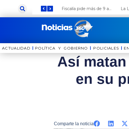
Ir
Keiko Fujimori anuncia que Coca Cola invertirá US$ 1000 millones en el Perú
Fiscalía pide más de 9 años de cárcel para el diputado de oposición Harvey Colchado
al
contenido
ACTUALIDAD
POLÍTICA Y GOBIERNO
⁠⁠POLICIALES
E
Así matan
en su p
Comparte la noticia