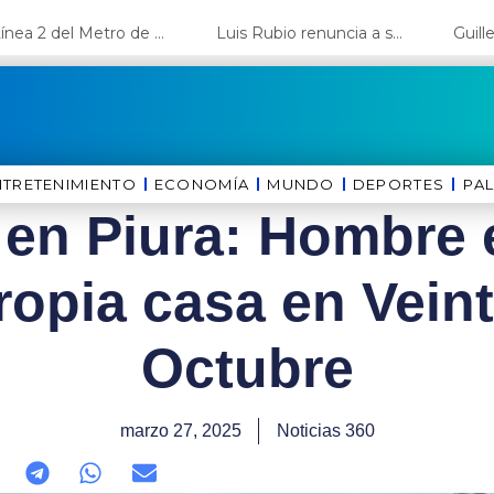
La Línea 2 del Metro de Lima y el Ramal 4 alcanzan un avance del 80%
Luis Rubio renuncia a su candidatura a Lima y deja el camino libre a López Aliaga
NTRETENIMIENTO
ECONOMÍA
MUNDO
DEPORTES
⁠PA
 en Piura: Hombre 
ropia casa en Veint
Octubre
marzo 27, 2025
Noticias 360