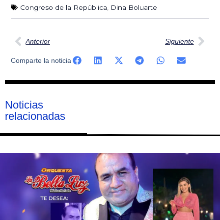
Congreso de la República
,
Dina Boluarte
Ant
Sig
Anterior
Siguiente
Comparte la noticia
Noticias
relacionadas
Página
Página
Página
Página
Página