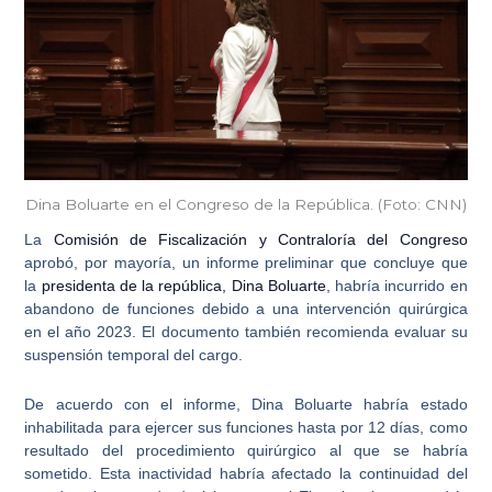
Dina Boluarte en el Congreso de la República. (Foto: CNN)
La
Comisión de Fiscalización y Contraloría del Congreso
aprobó, por mayoría, un informe preliminar que concluye que
la
presidenta de la república, Dina Boluarte
, habría incurrido en
abandono de funciones debido a una intervención quirúrgica
en el año 2023. El documento también recomienda evaluar su
suspensión temporal del cargo.
De acuerdo con el informe,
Dina Boluarte habría estado
inhabilitada para ejercer sus funciones hasta por 12 días
, como
resultado del procedimiento quirúrgico al que se habría
sometido. Esta inactividad habría afectado la continuidad del