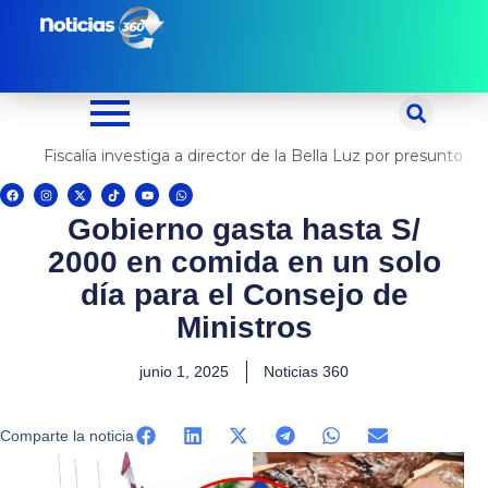
Ir
al
contenido
Fiscalía investiga a director de la Bella Luz por presunto abuso contra cantante Naldy Saldaña
F
I
X
T
Y
W
a
n
-
i
o
h
c
s
t
k
u
a
Gobierno gasta hasta S/
e
t
w
t
t
t
b
a
i
o
u
s
o
g
t
k
b
a
2000 en comida en un solo
o
r
t
e
p
k
a
e
p
m
r
día para el Consejo de
Ministros
junio 1, 2025
Noticias 360
Comparte la noticia