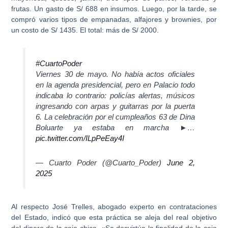
frutas
. Un gasto de S/ 688 en insumos. Luego, por la tarde, se
compró varios tipos de empanadas, alfajores y brownies, por
un costo de S/ 1435. El total: más de S/ 2000.
#CuartoPoder
Viernes 30 de mayo. No había actos oficiales
en la agenda presidencial, pero en Palacio todo
indicaba lo contrario: policías alertas, músicos
ingresando con arpas y guitarras por la puerta
6. La celebración por el cumpleaños 63 de Dina
Boluarte ya estaba en marcha ►…
pic.twitter.com/ILpPeEay4I
— Cuarto Poder (@Cuarto_Poder)
June 2,
2025
Al respecto José Trelles, abogado experto en contrataciones
del Estado, indicó que esta práctica se aleja del real objetivo
del dinero de la caja chica. «
Se desvirtúa la finalidad de la caja