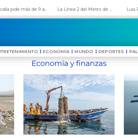
Fiscalía pide más de 9 años de cárcel para el diputado de oposición Harvey Colchado
La Línea 2 del Metro de Lima y el Ramal 4 alcanzan un avance del 80%
NTRETENIMIENTO
ECONOMÍA
MUNDO
DEPORTES
⁠PA
⁠Economía y finanzas
ina
Página
Página
Página
Página
Página
Página
Página
Página
Página
Página
Página
Página
Página
Página
Página
Pági