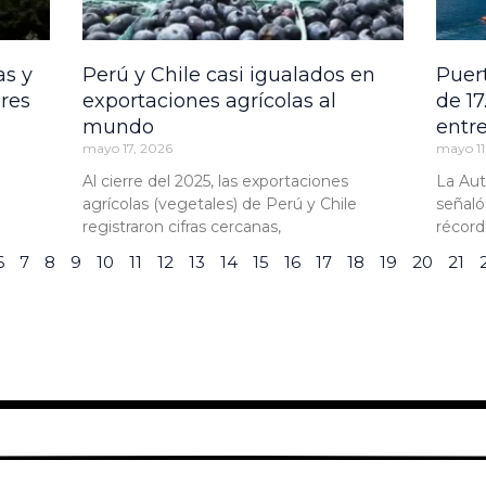
as y
Perú y Chile casi igualados en
Puer
ores
exportaciones agrícolas al
de 17
mundo
entr
mayo 17, 2026
mayo 11
Al cierre del 2025, las exportaciones
La Aut
agrícolas (vegetales) de Perú y Chile
señaló
registraron cifras cercanas,
récord
6
7
8
9
10
11
12
13
14
15
16
17
18
19
20
21