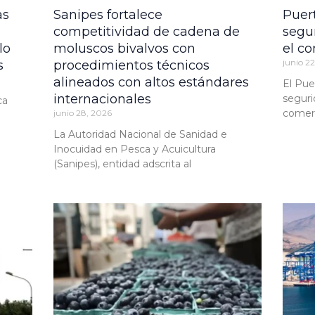
as
Sanipes fortalece
Puer
competitividad de cadena de
segu
lo
moluscos bivalvos con
el co
junio 2
s
procedimientos técnicos
alineados con altos estándares
El Pue
internacionales
seguri
ca
comerc
junio 28, 2026
La Autoridad Nacional de Sanidad e
Inocuidad en Pesca y Acuicultura
(Sanipes), entidad adscrita al