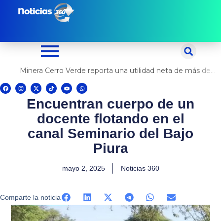
Ir
al
contenido
Minera Cerro Verde reporta una utilidad neta de más de US$ 500 millones
F
I
X
T
Y
W
a
n
-
i
o
h
c
s
t
k
u
a
Encuentran cuerpo de un
e
t
w
t
t
t
b
a
i
o
u
s
o
g
t
k
b
a
docente flotando en el
o
r
t
e
p
k
a
e
p
m
r
canal Seminario del Bajo
Piura
mayo 2, 2025
Noticias 360
Comparte la noticia