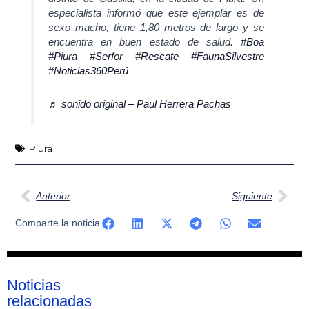
especialista informó que este ejemplar es de
sexo macho, tiene 1,80 metros de largo y se
encuentra en buen estado de salud.
#Boa
#Piura
#Serfor
#Rescate
#FaunaSilvestre
#Noticias360Perú
♬ sonido original – Paul Herrera Pachas
Piura
Ant
Sig
Anterior
Siguiente
Comparte la noticia
Noticias
relacionadas