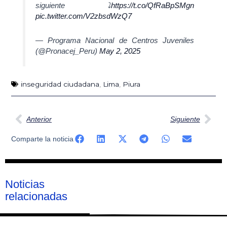
siguiente ⤵
https://t.co/QfRaBpSMgn
pic.twitter.com/V2zbsdWzQ7
— Programa Nacional de Centros Juveniles
(@Pronacej_Peru)
May 2, 2025
inseguridad ciudadana
,
Lima
,
Piura
Ant
Sig
Anterior
Siguiente
Comparte la noticia
Noticias
relacionadas