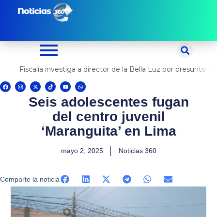
Ir
al
contenido
Fiscalía investiga a director de la Bella Luz por presunto abuso contra cantante Naldy Saldaña
F
I
X
T
Y
W
a
n
-
i
o
h
c
s
t
k
u
a
Seis adolescentes fugan
e
t
w
t
t
t
b
a
i
o
u
s
o
g
t
k
b
a
del centro juvenil
o
r
t
e
p
k
a
e
p
m
r
‘Maranguita’ en Lima
mayo 2, 2025
Noticias 360
Comparte la noticia