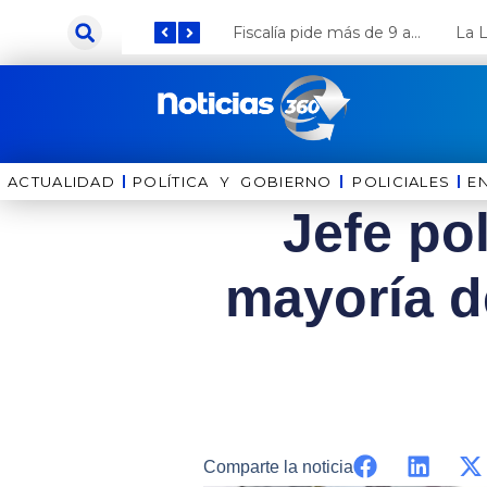
Ir
Keiko Fujimori anuncia que Coca Cola invertirá US$ 1000 millones en el Perú
Fiscalía pide más de 9 años de cárcel para el diputado de oposición Harvey Colchado
al
contenido
ACTUALIDAD
POLÍTICA Y GOBIERNO
⁠⁠POLICIALES
E
Jefe pol
mayoría d
Comparte la noticia