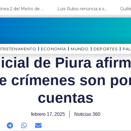
La Línea 2 del Metro de Lima y el Ramal 4 alcanzan un avance del 80%
Luis Rubio renuncia a su candidatura a Lima y deja el camino libre a López Aliaga
NTRETENIMIENTO
ECONOMÍA
MUNDO
DEPORTES
⁠PA
icial de Piura afir
e crímenes son por
cuentas
febrero 17, 2025
Noticias 360