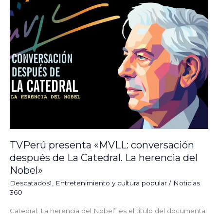
conversación
después
de
La
Catedral.
La
herencia
del
Nobel»
TVPerú presenta «MVLL: conversación
después de La Catedral. La herencia del
Nobel»
Descatados1
,
⁠Entretenimiento y cultura popular
/
Noticias
360
Catedral. La herencia del Nobel” es el título del documental