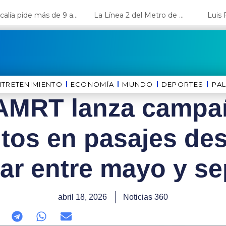
Fiscalía pide más de 9 años de cárcel para el diputado de oposición Harvey Colchado
La Línea 2 del Metro de Lima y el Ramal 4 alcanzan un avance del 80%
NTRETENIMIENTO
ECONOMÍA
MUNDO
DEPORTES
⁠PA
AMRT lanza campa
tos en pasajes des
jar entre mayo y s
abril 18, 2026
Noticias 360