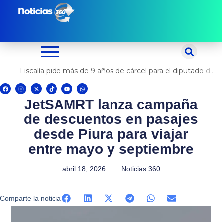
Ir
al
contenido
Fiscalía pide más de 9 años de cárcel para el diputado de oposición Harvey Colchado
F
I
X
T
Y
W
a
n
-
i
o
h
c
s
t
k
u
a
JetSAMRT lanza campaña
e
t
w
t
t
t
b
a
i
o
u
s
o
g
t
k
b
a
de descuentos en pasajes
o
r
t
e
p
k
a
e
p
m
r
desde Piura para viajar
entre mayo y septiembre
abril 18, 2026
Noticias 360
Comparte la noticia