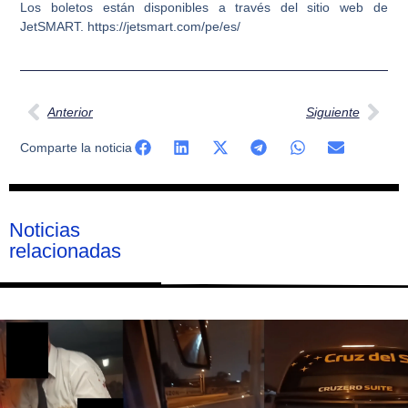
Los boletos están disponibles a través del sitio web de
JetSMART. https://jetsmart.com/pe/es/
Ant
Sig
Anterior
Siguiente
Comparte la noticia
Noticias
relacionadas
Página
Página
Página
Página
Página