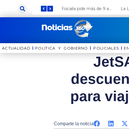
Ir
Keiko Fujimori anuncia que Coca Cola invertirá US$ 1000 millones en el Perú
Fiscalía pide más de 9 años de cárcel para el diputado de oposición Harvey Colchado
al
contenido
ACTUALIDAD
POLÍTICA Y GOBIERNO
⁠⁠POLICIALES
E
JetS
descuen
para via
Comparte la noticia