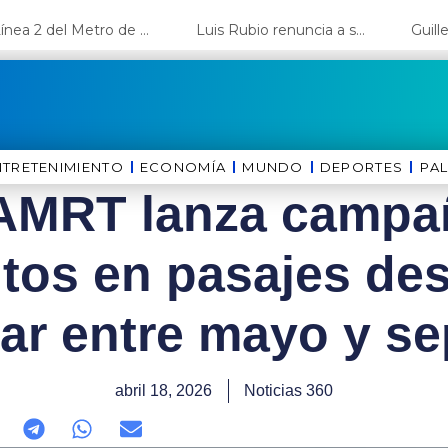
La Línea 2 del Metro de Lima y el Ramal 4 alcanzan un avance del 80%
Luis Rubio renuncia a su candidatura a Lima y deja el camino libre a López Aliaga
NTRETENIMIENTO
ECONOMÍA
MUNDO
DEPORTES
⁠PA
AMRT lanza campa
tos en pasajes des
jar entre mayo y s
abril 18, 2026
Noticias 360